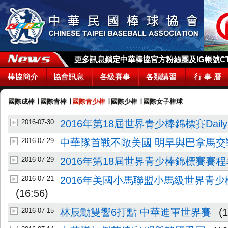
更多訊息鎖定中華棒協官方粉絲團及IG帳號CTBA_
棒協簡介
協會訊息
各級賽事
各類講習
行 事 曆
國際成棒
∣
國際青棒
∣
國際青少棒
∣
國際少棒
∣
國際女子棒球
2016-07-30
2016年第18屆世界青少棒錦標賽DailyR
2016-07-29
中華隊首戰不敵美國 明早與巴拿馬交
2016-07-29
2016年第18屆世界青少棒錦標賽賽程
2016-07-21
2016年美國小馬聯盟小馬級世界青
(16:56)
2016-07-15
林辰勳雙響6打點 中華進軍世界賽
(