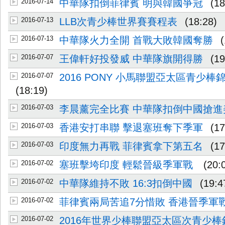
2016-07-14
中華隊扣倒菲律賓 明與韓國爭冠
(18
2016-07-13
LLB次青少棒世界賽賽程表
(18:28)
2016-07-13
中華隊火力全開 首戰大敗韓國奪勝
2016-07-07
王偉軒好投發威 中華隊旗開得勝
(19
2016-07-07
2016 PONY 小馬聯盟亞太區青少
(18:19)
2016-07-03
李晨薰完全比賽 中華隊扣倒中國搶進
2016-07-03
香港安打串聯 擊退塞班奪下季軍
(17
2016-07-03
印度無力再戰 菲律賓拿下第五名
(17
2016-07-02
塞班擊垮印度 輕鬆晉級季軍戰
(20:
2016-07-02
中華隊維持不敗 16:3扣倒中國
(19:4
2016-07-02
菲律賓兩局苦追7分惜敗 香港晉季軍
2016-07-02
2016年世界少棒聯盟亞太區次青少棒