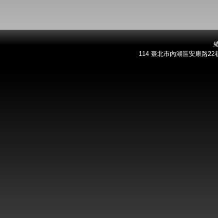
總
114 臺北市內湖區安康路22巷