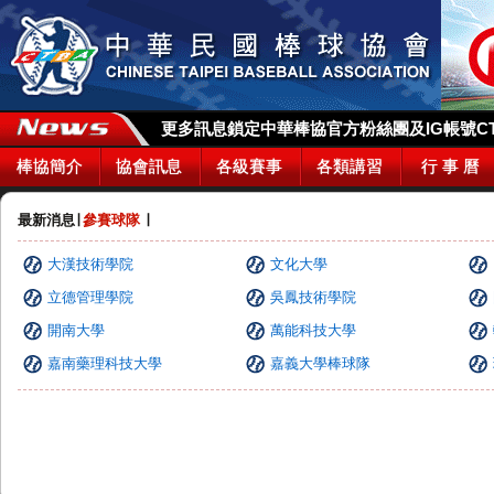
更多訊息鎖定中華棒協官方粉絲團及IG帳號CTBA_
棒協簡介
協會訊息
各級賽事
各類講習
行 事 曆
最新消息
∣
參賽球隊
∣
大漢技術學院
文化大學
立德管理學院
吳鳳技術學院
開南大學
萬能科技大學
嘉南藥理科技大學
嘉義大學棒球隊