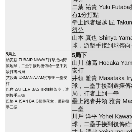
二葉 祐貴 Yuki Fut
有
1
分打點
壘上跑者堀越 匠 Takumi 
得分
山本 真也 Shinya Y
球，游擊手接到球傳向
5局上
5局下
納瓦茲 ZUBAIR NAWAZ打擊成內野
山川 穗高 Hodaka Y
滾地球，二壘手接到後傳給一壘手刺
安打
殺打者出局
井領 雅貴 Masataka
艾沙姆 USMAN AZAM打擊出一壘安
打
球，二壘手接到選擇傳
巴席 ZAHEER BASHIR揮棒落空，遭
局，打者上到一壘
到投手三振
壘上跑者井領 雅貴 Masa
巴格 AHSAN BAIG揮棒落空，遭到投
手三振
二壘
川戶 洋平 Yohei Ka
球，二壘手接到後傳給
井上 晴哉 Seiya In