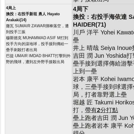
4局上
4局下
換投：右投手新垣 勇人 Hayato
換投：右投手海依達 SA
Arakaki(14)
HAIDER(71)
撒瓦 SUMAIR ZAWAR揮棒落空，遭
川戶 洋平 Yohei Ka
到投手三振
穆斯德克 MUHAMMAD ASIF M打到
壘
投手方向的滾地球，投手接到傳給一
井上 晴哉 Seiya In
壘手刺殺打者出局
吉田 潤 Jun Yosh
巴提 UMAIR IMDAD BHATT打擊到外
野的飛球，遭到左外野手接殺出局
壘手接到選擇傳給游擊
上到一壘
岩本 康平 Kohei Iw
球，三壘手接到球選擇
局，打者靠野選上壘
堀越 匠 Takumi Hori
打，
帶有
2
分打點
壘上跑者吉田 潤 Jun Yo
壘上跑者岩本 康平 Kohei
得分