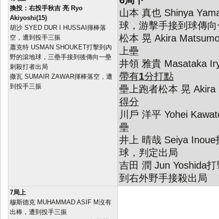
6局下
換投：右投手秋吉 亮 Ryo
山本 真也 Shinya Y
Akiyoshi(15)
球，游擊手接到球傳向
胡沙 SYED DUR I HUSSAI揮棒落
松本 晃 Akira Mats
空，遭到投手三振
蕭克特 USMAN SHOUKET打擊到內
上壘
野的滾地球，三壘手接到後傳向一壘
井領 雅貴 Masataka
刺殺打者出局
帶有
1
分打點
撒瓦 SUMAIR ZAWAR揮棒落空，遭
到投手三振
壘上跑者松本 晃 Akira M
得分
川戶 洋平 Yohei Ka
壘
井上 晴哉 Seiya In
球，判定出局
吉田 潤 Jun Yosh
到右外野手接殺出局
7局上
穆斯德克 MUHAMMAD ASIF M沒有
出棒，遭到投手三振