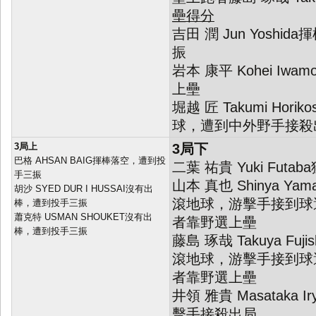
壘得分
吉田 潤 Jun Yosh
振
岩本 康平 Kohei Iw
上壘
堀越 匠 Takumi Hor
球，遭到中外野手接殺
3局上
3局下
巴格 AHSAN BAIG揮棒落空，遭到投
二葉 祐貴 Yuki Fut
手三振
山本 真也 Shinya Y
胡沙 SYED DUR I HUSSAI沒有出
滾地球，游擊手接到球
棒，遭到投手三振
蕭克特 USMAN SHOUKET沒有出
者靠野選上壘
棒，遭到投手三振
藤島 琢哉 Takuya Fu
滾地球，游擊手接到球
者靠野選上壘
井領 雅貴 Masataka
擊手接殺出局