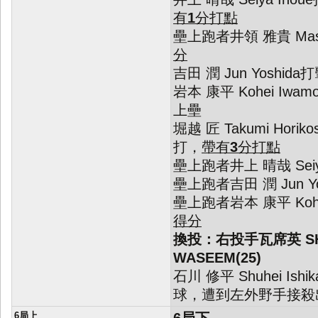
有
1
分打點
壘上跑者井領 雅貴 Masat
分
吉田 潤 Jun Yoshi
岩本 康平 Kohei Iw
上壘
堀越 匠 Takumi Hori
打，
帶有
3
分打點
壘上跑者井上 晴哉 Seiya
壘上跑者吉田 潤 Jun Yo
壘上跑者岩本 康平 Kohei
得分
換投：右投手瓦席英 SH
WASEEM(25)
石川 修平 Shuhei Is
球，遭到左外野手接殺
6局上