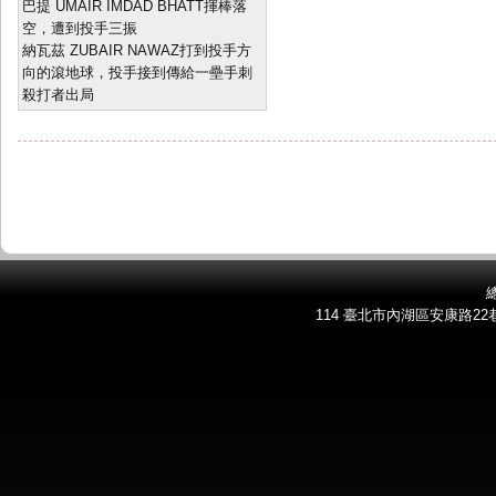
巴提 UMAIR IMDAD BHATT揮棒落
空，遭到投手三振
納瓦茲 ZUBAIR NAWAZ打到投手方
向的滾地球，投手接到傳給一壘手刺
殺打者出局
總
114 臺北市內湖區安康路22巷