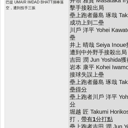
井領 雅貴 Masataka
巴提 UMAIR IMDAD BHATT揮棒落
擊手接殺出局
空，遭到投手三振
壘上跑者藤島 琢哉 Takuy
成功上到二壘
川戶 洋平 Yohei Ka
壘
井上 晴哉 Seiya In
遭到中外野手接殺出局
吉田 潤 Jun Yoshi
岩本 康平 Kohei Iw
接球失誤上壘
壘上跑者藤島 琢哉 Takuya
壘得分
壘上跑者川戶 洋平 Yohei
分
堀越 匠 Takumi Hori
打，
帶有
1
分打點
壘上跑者吉田 潤 Jun Yo