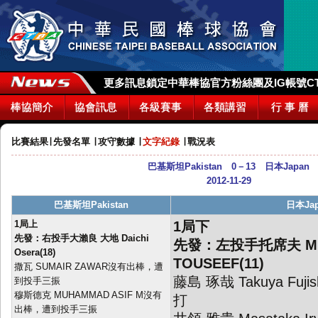
更多訊息鎖定中華棒協官方粉絲團及IG帳號CTBA_
棒協簡介
協會訊息
各級賽事
各類講習
行 事 曆
比賽結果
∣
先發名單
∣
攻守數據
∣
文字紀錄
∣
戰況表
巴基斯坦Pakistan 0－13 日本Japan
2012-11-29
巴基斯坦Pakistan
日本Jap
1局上
1局下
先發：右投手大瀨良 大地 Daichi
先發：左投手托席夫 M
Osera(18)
TOUSEEF(11)
撒瓦 SUMAIR ZAWAR沒有出棒，遭
藤島 琢哉 Takuya Fu
到投手三振
穆斯德克 MUHAMMAD ASIF M沒有
打
出棒，遭到投手三振