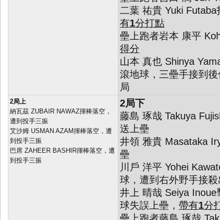
二葉 祐貴 Yuki Fut
有
1
分打點
壘上跑者岩本 康平 Kohei
得分
山本 真也 Shinya Y
滾地球，三壘手接到後
局
2局上
2局下
納瓦茲 ZUBAIR NAWAZ揮棒落空，
藤島 琢哉 Takuya Fu
遭到投手三振
送上壘
艾沙姆 USMAN AZAM揮棒落空，遭
井領 雅貴 Masataka
到投手三振
巴席 ZAHEER BASHIR揮棒落空，遭
壘
到投手三振
川戶 洋平 Yohei Ka
球，遭到右外野手接殺
井上 晴哉 Seiya In
球失誤上壘，
帶有
1
分
壘上跑者藤島 琢哉 Takuya