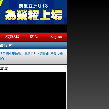
各項紀錄
商 品
English
026美國小馬聯盟小馬級(13-14歲組)世界青少棒
Y)