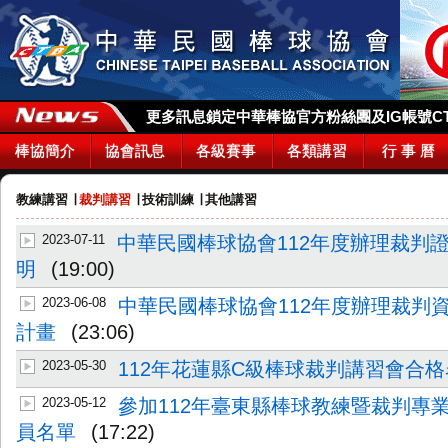
更多訊息鎖定中華棒協官方粉絲團及IG帳號CTBA_
棒協簡介
協會訊息
各級賽事
各類講習
行 事 曆
教練講習
∣
裁判講習
∣
技術訓練
∣
其他講習
2023-07-11
中華民國棒球協會112年度辦理裁判
明
(19:00)
2023-06-08
中華民國棒球協會112年度辦理裁判
計畫
(23:06)
2023-05-30
112年花蓮縣C級棒球裁判講習會合
2023-05-12
參加112年臺東縣棒球教練暨裁判專
員名單
(17:22)