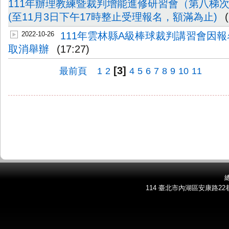
111年辦理教練暨裁判增能進修研習會（第八梯
(至11月3日下午17時整止受理報名，額滿為止)
2022-10-26
111年雲林縣A級棒球裁判講習會因
取消舉辦
(17:27)
[3]
最前頁
1
2
4
5
6
7
8
9
10
11
總
114 臺北市內湖區安康路22巷