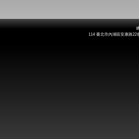
總
114 臺北市內湖區安康路22巷