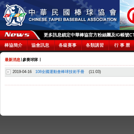
更多訊息鎖定中華棒協官方粉絲團及IG帳號CTBA_
棒協簡介
協會訊息
各級賽事
各類講習
行 事 曆
最新消息
∣
參賽球隊
∣
2019-04-16
108全國運動會棒球技術手冊
(11:03)