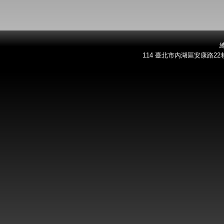
總
114 臺北市內湖區安康路22巷