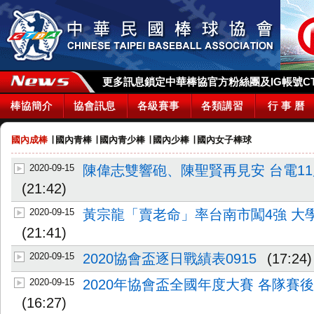
更多訊息鎖定中華棒協官方粉絲團及IG帳號CTBA_
棒協簡介
協會訊息
各級賽事
各類講習
行 事 曆
國內成棒
∣
國內青棒
∣
國內青少棒
∣
國內少棒
∣
國內女子棒球
2020-09-15
陳偉志雙響砲、陳聖賢再見安 台電1
(21:42)
2020-09-15
黃宗龍「賣老命」率台南市闖4強 大
(21:41)
2020-09-15
2020協會盃逐日戰績表0915
(17:24)
2020-09-15
2020年協會盃全國年度大賽 各隊賽後
(16:27)