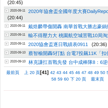
(20:45)
2020-09-11
2020年協會盃全國年度大賽DailyReport
(20:44)
2020-09-11
戴焙麟帶傷開轟 南華首戰大勝志豪鍋
2020-09-11
輸不得壓力大 桃園航空城苦戰10局
2020-09-11
2020協會盃逐日戰績表0911
(20:36)
2020-09-10
蔡智榆開轟5打點 台電7投飆11K「
2020-09-10
林克謙扛首戰先發 台中成棒隊8：6
[41]
最前頁
上 20 頁
42
43
44
45
46
47
48
49
50
58
59
60
下 20 頁
最末頁