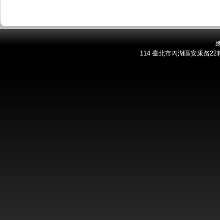
總
114 臺北市內湖區安康路22巷