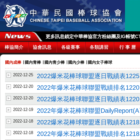
更多訊息鎖定中華棒協官方粉絲團及IG帳號CTBA_
棒協簡介
協會訊息
各級賽事
各類講習
行 事 曆
國內成棒
∣
國內青棒
∣
國內青少棒
∣
國內少棒
∣
國內女子棒球
2022-12-25
2022爆米花棒球聯盟逐日戰績表1225
2022-12-20
2022年爆米花棒球聯盟戰績排名1220
2022-12-20
2022爆米花棒球聯盟逐日戰績表1220
2022-12-19
2022年爆米花棒球聯盟DailyReport(Aˋˋ
2022-12-18
2022爆米花棒球聯盟逐日戰績表1218
2022-12-18
2022年爆米花棒球聯盟戰績排名1218