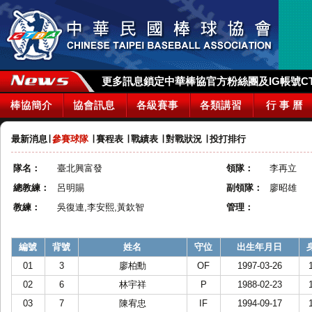
更多訊息鎖定中華棒協官方粉絲團及IG帳號CTBA_
棒協簡介
協會訊息
各級賽事
各類講習
行 事 曆
最新消息
∣
參賽球隊
∣
賽程表
∣
戰績表
∣
對戰狀況
∣
投打排行
隊名：
臺北興富發
領隊：
李再立
總教練：
呂明賜
副領隊：
廖昭雄
教練：
吳復連,李安熙,黃欽智
管理：
編號
背號
姓名
守位
出生年月日
01
3
廖柏勳
OF
1997-03-26
02
6
林宇祥
P
1988-02-23
03
7
陳宥忠
IF
1994-09-17