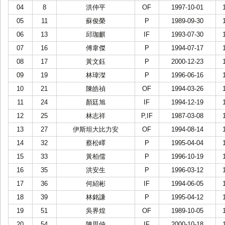
04
8
洪仲平
OF
1997-10-01
05
11
蘇俊榮
P
1989-09-30
06
13
邱珈麒
IF
1993-07-30
07
16
傅韋傑
P
1994-07-17
08
17
黃文鈺
P
2000-12-23
09
19
林瑋滐
P
1996-06-16
10
21
陳皓禎
OF
1994-03-26
11
24
顏廷旭
IF
1994-12-19
12
25
林志祥
P,IF
1987-03-08
13
27
伊斯坦大比力安
OF
1994-08-14
14
32
蔡松嶧
P
1995-04-04
15
33
黃柏儒
P
1996-10-19
16
35
洪安生
P
1996-03-12
17
36
何紹彬
IF
1994-06-05
18
39
林銘謙
P
1995-04-12
19
51
吳界煌
OF
1989-10-05
20
54
陳思仲
IF
2000-10-18