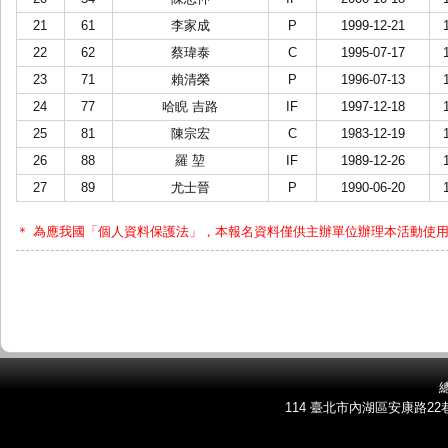
21
61
李家成
P
1999-12-21
22
62
蔡瑋泰
C
1995-07-17
23
71
賴清榮
P
1996-07-13
24
77
哈睨 吉路
IF
1997-12-18
25
81
陳宗宏
C
1983-12-19
26
88
羅 堃
IF
1989-12-26
27
89
尤士晉
P
1990-06-20
＊ 為應我國「個人資料保護法」，本報名資料僅供主辦單位辦理本活動使
總
114 臺北市內湖區安康路22巷