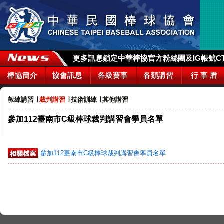
更多訊息鎖定中華棒協官方粉絲團及IG帳號CTBA_
棒協簡介
協會訊息
各級賽事
各類講習
行 事 曆
教練講習
∣
裁判講習
∣
技術訓練
∣
其他講習
參加112臺南市C級棒球裁判講習會學員名單
參加112臺南市C級棒球裁判講習會學員名單