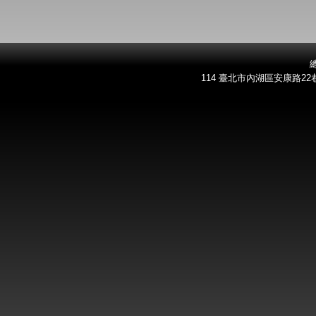
總
114 臺北市內湖區安康路22巷