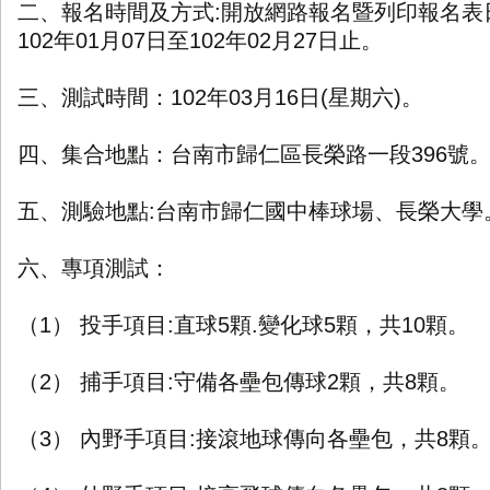
二、報名時間及方式:開放網路報名暨列印報名表
102年01月07日至102年02月27日止。
三、測試時間：102年03月16日(星期六)。
四、集合地點：台南市歸仁區長榮路一段396號
五、測驗地點:台南市歸仁國中棒球場、長榮大學
六、專項測試：
（1） 投手項目:直球5顆.變化球5顆，共10顆。
（2） 捕手項目:守備各壘包傳球2顆，共8顆。
（3） 內野手項目:接滾地球傳向各壘包，共8顆