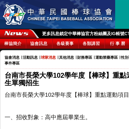
更多訊息鎖定中華棒協官方粉絲團及IG帳號CTBA_
棒協簡介
協會訊息
各級賽事
各類講習
行 事 曆
協會消息
∣
活動訊息
∣
球隊消息
∣
其他消息
∣
財務專區
∣
運動禁藥專區
∣
性別
事件專區
台南市長榮大學102學年度【棒球】重點
生單獨招生
台南市長榮大學102學年度【棒球】重點運動項
一、招收對象：高中應屆畢業生。