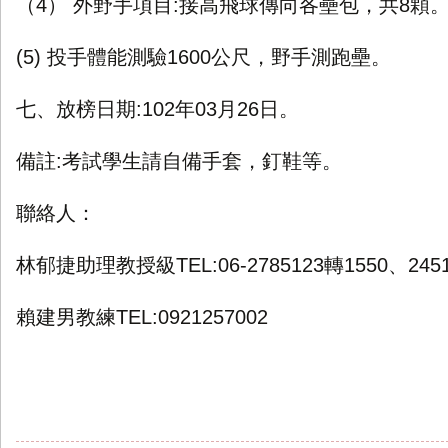
（4） 外野手項目:接高飛球傳向各壘包，共8顆
(5) 投手體能測驗1600公尺，野手測跑壘。
七、放榜日期:102年03月26日。
備註:考試學生請自備手套，釘鞋等。
聯絡人：
林郁捷助理教授級TEL:06-2785123轉1550、2451
賴建男教練TEL:0921257002