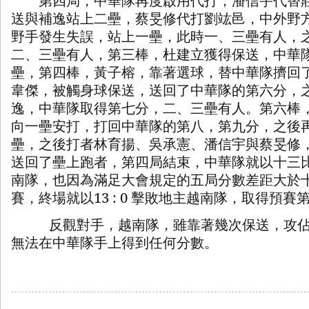
送與補逸站上二壘，蔡旻修代打劉竑邑，中外野
野手發生失誤，站上一壘，此時一、三壘有人，
二、三壘有人，第三棒，杜建立獲得保送，中華
壘，第四棒，黃子榕，靠著選球，替中華隊擠回
韋傑，被觸身球保送，送回了中華隊的第六分，
逸，中華隊取得第七分，二、三壘有人。第六棒
向一壘安打，打回中華隊的第八，第九分，之後
壘，之後打者林育揚、吳承憲、潘信宇與蔡旻修
送回了壘上跑者，第四局結束，中華隊就以十三
南隊，也因為滿足大會規定的五局分數差距大於
賽，終場就以
13 : 0
擊敗地主越南隊，取得預賽
反觀對手，越南隊，雖靠著幾次保送，攻
無法在中華隊手上得到任何分數。