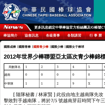
更多訊息鎖定中華棒協官方粉絲團及IG帳號CTBA_
棒協簡介
協會訊息
各級賽事
各類講習
行 事 曆
國際成棒
∣
國際青棒
∣
國際青少棒
∣
國際少棒
∣
國際女子棒球
2012年世界少棒聯盟亞太區次青少棒錦標
局數
隊名
1
2
3
4
5
越南
0
0
0
0
0
中華隊
1
1
2
9
X
[
隨隊秘書
/
林家賢
]
此役由地主越南隊先攻
擊敗對手越南隊，將於
7/5
號越南芽莊時間下午