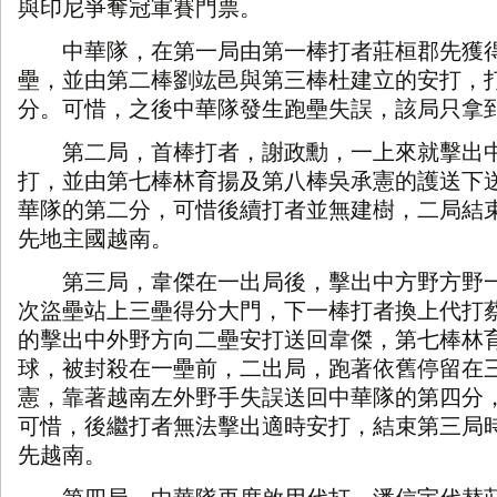
與印尼爭奪冠軍賽門票。
中華隊，在第一局由第一棒打者莊桓郡先獲
壘，並由第二棒劉竑邑與第三棒杜建立的安打，
分。可惜，之後中華隊發生跑壘失誤，該局只拿
第二局，首棒打者，謝政勳，一上來就擊出
打，並由第七棒林育揚及第八棒吳承憲的護送下
華隊的第二分，可惜後續打者並無建樹，二局結
先地主國越南。
第三局，韋傑在一出局後，擊出中方野方野
次盜壘站上三壘得分大門，下一棒打者換上代打
的擊出中外野方向二壘安打送回韋傑，第七棒林
球，被封殺在一壘前，二出局，跑著依舊停留在
憲，靠著越南左外野手失誤送回中華隊的第四分
可惜，後繼打者無法擊出適時安打，結束第三局
先越南。
第四局，中華隊再度啟用代打，潘信宇代替