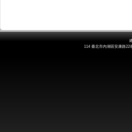
總
114 臺北市內湖區安康路22巷