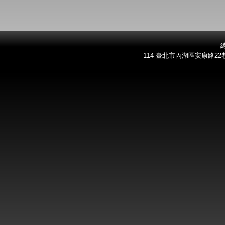
總
114 臺北市內湖區安康路22巷