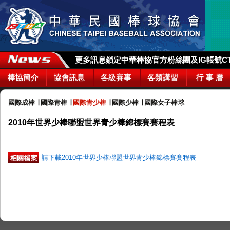
更多訊息鎖定中華棒協官方粉絲團及IG帳號CTBA_
棒協簡介
協會訊息
各級賽事
各類講習
行 事 曆
國際成棒
∣
國際青棒
∣
國際青少棒
∣
國際少棒
∣
國際女子棒球
2010年世界少棒聯盟世界青少棒錦標賽賽程表
請下載2010年世界少棒聯盟世界青少棒錦標賽賽程表