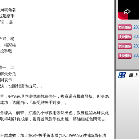
局就藉著
並延續手
7
分，最
2
2
子崴、楊
、楊家維
2
投手戰
2
局一、二
解失分危
則表示，
決，也順利讓他出局。」
里，好投表現也獲得總教練信任，複賽還有機會登板。但身為
建功，透露自己「享受與投手對決」。
練兵，觸擊、打跑的小球戰術依然出色，教練也認為球員此
取得
4
勝
1
負成績，複賽首戰對手也出爐，將強碰紅色閃電古
不錯成效，加上第
2
任投手黃永國
(Y.K.HWANG)
中繼
5
局有功