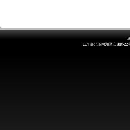
總
114 臺北市內湖區安康路22巷