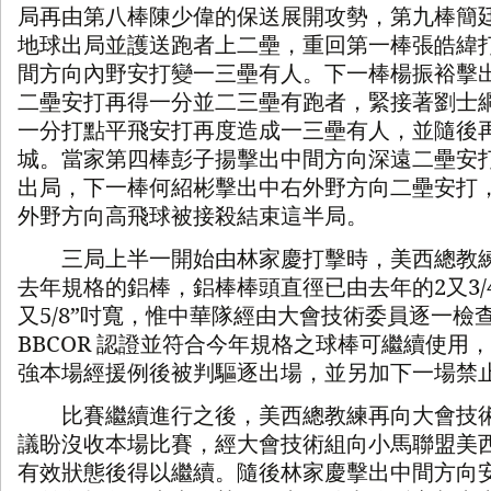
局再由第八棒陳少偉的保送展開攻勢，第九棒簡
地球出局並護送跑者上二壘，重回第一棒張皓緯
間方向內野安打變一三壘有人。下一棒楊振裕擊
二壘安打再得一分並二三壘有跑者，緊接著劉士
一分打點平飛安打再度造成一三壘有人，並隨後
城。當家第四棒彭子揚擊出中間方向深遠二壘安
出局，下一棒何紹彬擊出中右外野方向二壘安打
外野方向高飛球被接殺結束這半局。
三局上半一開始由林家慶打擊時，美西總教練
去年規格的鋁棒，鋁棒棒頭直徑已由去年的
2
又
3/
又
5/8”
吋寬，惟中華隊經由大會技術委員逐一檢
BBCOR
認證並符合今年規格之球棒可繼續使用，
強本場經援例後被判驅逐出場，並另加下一場禁
比賽繼續進行之後，美西總教練再向大會技術
議盼沒收本場比賽，經大會技術組向小馬聯盟美
有效狀態後得以繼續。隨後林家慶擊出中間方向