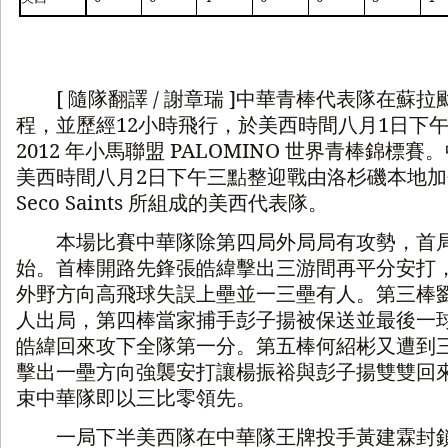
[
隨隊翻譯
/
謝章瑞
]
中華青棒代表隊在蘇拉
程，並歷經
12
小時飛行，於美西時間八月
1
日下
2012
年小馬聯盟
PALOMINO
世界青棒錦標賽。
美西時間八月
2
日下午三點整迎戰由洛杉磯本地加
Seco Saints
所組成的美西代表隊。
本場比賽中華隊除第四局外局局有攻勢，首局
始。首棒開路先鋒張皓緯擊出三游間再平分安打
外野方向高飛球失誤上壘並一三壘有人。第三棒
人出局，第四棒當家捕手彭子揚被保送並最後一
皓緯回來攻下全隊第一分。第五棒何紹彬又遭到
擊出一壘方向強襲安打讓楊振裕與彭子揚雙雙回
束中華隊即以三比零領先。
一局下半美西隊在中華隊王牌投手黃建霖封鎖