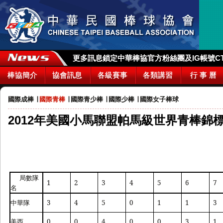
更多訊息鎖定中華棒協官方粉絲團及IG帳號CTBA_
棒協簡介
協會訊息
各級賽事
各類講習
行 事 曆
國際成棒
∣
國際青棒
∣
國際青少棒
∣
國際少棒
∣
國際女子棒球
2012年美國小馬聯盟帕馬級世界青棒錦標
局數
隊
1
2
3
4
5
6
7
名
中華隊
3
4
5
0
1
1
3
美西
0
0
4
0
0
3
1