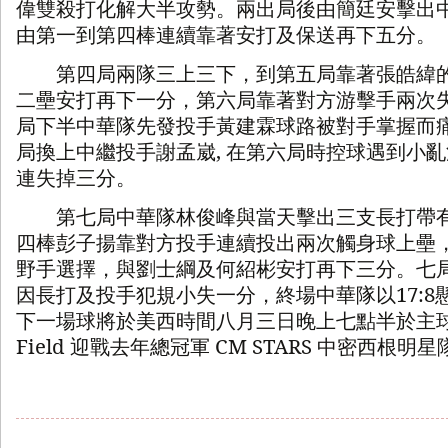
偉雙殺打化解大半攻勢。兩出局後由簡廷安擊出
由第一到第四棒連續靠著安打及保送再下五分。
第四局兩隊三上三下，到第五局靠著張皓緯的
二壘安打再下一分，第六局靠著對方游擊手兩次
局下半中華隊先發投手黃建霖球路被對手掌握而
局換上中繼投手謝孟崴
,
在第六局時控球遇到小亂
連失掉三分。
第七局中華隊林俊峰與當天擊出三支長打帶有
四棒彭子揚靠對方投手連續投出兩次觸身球上壘
野手選擇，與劉士綱及何紹彬安打再下三分。七
因長打及投手犯規小失一分，終場中華隊以
17:8
下一場球將於美西時間八月三日晚上七點半於主
Field
迎戰去年總冠軍
CM STARS
中密西根明星