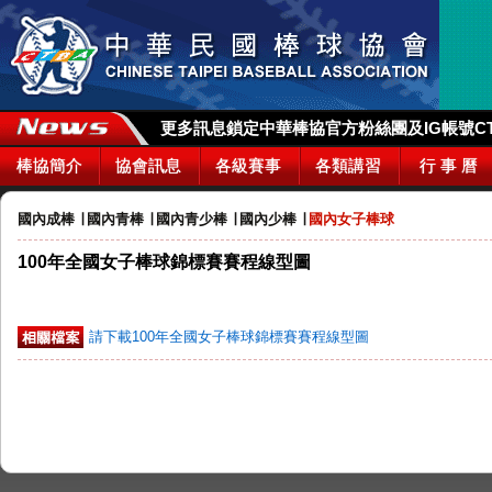
更多訊息鎖定中華棒協官方粉絲團及IG帳號CTBA_
棒協簡介
協會訊息
各級賽事
各類講習
行 事 曆
國內成棒
∣
國內青棒
∣
國內青少棒
∣
國內少棒
∣
國內女子棒球
100年全國女子棒球錦標賽賽程線型圖
請下載100年全國女子棒球錦標賽賽程線型圖