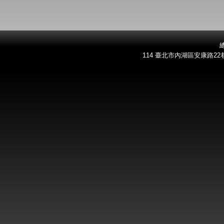
總
114 臺北市內湖區安康路22巷