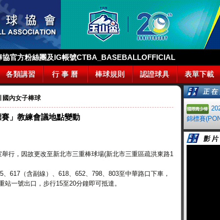
官方粉絲團及IG帳號CTBA_BASEBALLOFFICIAL
各類講習
行 事 曆
棒球規則
認證球具
表單下載
∣
國內女子棒球
2
錦標賽」教練會議地點變動
錦標賽(PON
議室舉行，因故更改至新北市三重棒球場(新北市三重區疏洪東路1
5、617（含副線）、618、652、798、803至中華路口下車，
重站一號出口，步行15至20分鐘即可抵達。