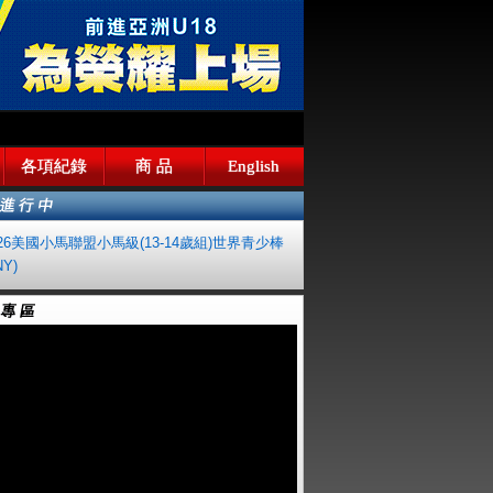
各項紀錄
商 品
English
026美國小馬聯盟小馬級(13-14歲組)世界青少棒
Y)