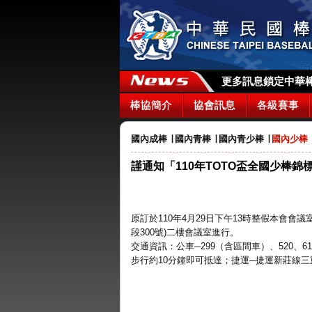
更多訊息鎖定中華棒協
棒協簡介
協會訊息
各級賽事
國內成棒
∣
國內青棒
∣
國內青少棒
∣
國內少棒
謹通知「110年TOTO盃全國少棒
原訂於110年4月29日下午13時整假本會會
段300號)二樓會議室進行。
交通資訊：公車─299（含區間車）、520、61
步行約10分鐘即可抵達；捷運─捷運新莊線三