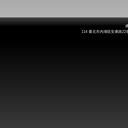
總
114 臺北市內湖區安康路22巷