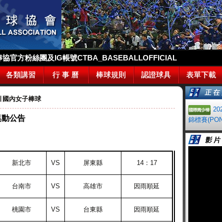
官方粉絲團及IG帳號CTBA_BASEBALLOFFICIAL
各類講習
行 事 曆
棒球規則
認證球具
表單下載
∣
國內女子棒球
2
異動公告
錦標賽(PON
新北市
VS
屏東縣
14：17
台南市
VS
高雄市
因雨順延
桃園市
VS
台東縣
因雨順延