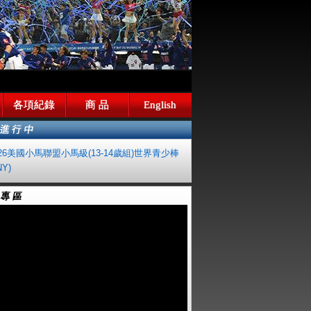
各項紀錄
商 品
English
026美國小馬聯盟小馬級(13-14歲組)世界青少棒
Y)