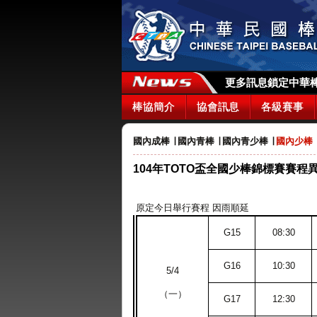
更多訊息鎖定中華棒協
棒協簡介
協會訊息
各級賽事
國內成棒
∣
國內青棒
∣
國內青少棒
∣
國內少棒
104年TOTO盃全國少棒錦標賽賽程
原定今日舉行賽程 因雨順延
G15
08:30
G16
10:30
5/4
（一）
G17
12:30