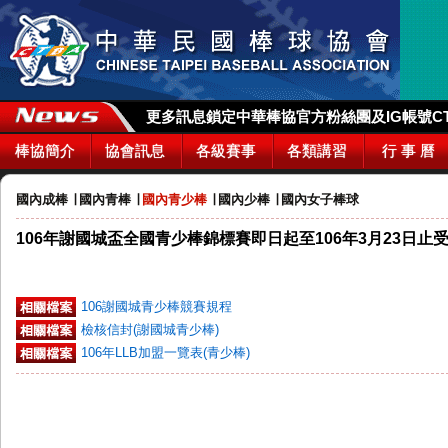
更多訊息鎖定中華棒協官方粉絲團及IG帳號CTBA_
棒協簡介
協會訊息
各級賽事
各類講習
行 事 曆
國內成棒
∣
國內青棒
∣
國內青少棒
∣
國內少棒
∣
國內女子棒球
106年謝國城盃全國青少棒錦標賽即日起至106年3月23日止
106謝國城青少棒競賽規程
檢核信封(謝國城青少棒)
106年LLB加盟一覽表(青少棒)