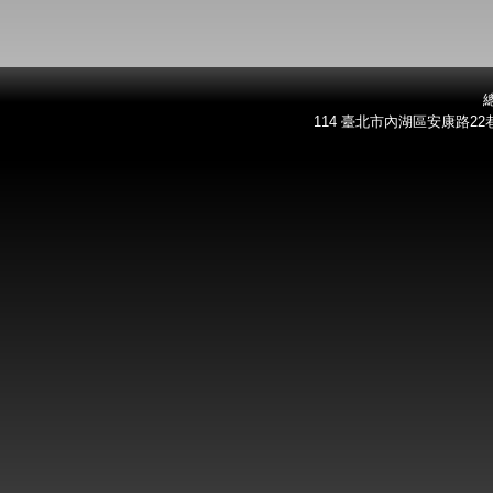
總
114 臺北市內湖區安康路22巷