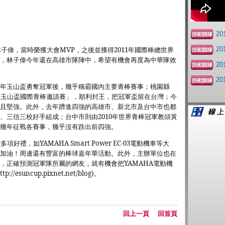
2
林子偉，當時榮獲大會
MVP
，之後並獲得
2011
年國際棒總世界
2
，林子偉今年還在高雄市隊陣中，希望有機會再度為中華隊效
2
2
玉山盃勇奪冠軍後，幾乎稱霸國內主要青棒賽事；桃園縣
「玉山盃國際青棒邀請賽」，順利封王，把冠軍盃留在台灣；今
且堅強。此外，去年躋進四強的高雄市、新北市及台中市也都
、三信三校好手組成；台中市則由
2010
年世界青棒冠軍教頭黃
幾年征戰各賽事，幾乎沒有跌出前四強。
備多項好禮，如
YAMAHA Smart Power EC-03
電動機車等大
加油！周邊還有豐富的棒球嘉年華活動。此外，主辦單位也在
，正確預測冠軍隊所屬的網友，就有機會把
YAMAHA
電動機
ttp://esuncup.pixnet.net/blog)
。
回上一頁
回首頁