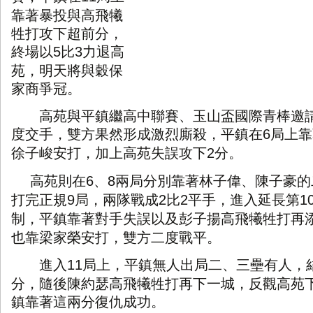
靠著暴投與高飛犧
牲打攻下超前分，
終場以
比
力退高
5
3
苑，明天將與穀保
家商爭冠。
高苑與平鎮繼高中聯賽、玉山盃國際青棒邀請
度交手，雙方果然形成激烈廝殺，平鎮在
局上靠
6
徐子峻安打，加上高苑失誤攻下
分。
2
高苑則在
、
兩局分別靠著林子偉、陳子豪的
6
8
打完正規
局，兩隊戰成
比
平手，進入延長第
9
2
2
1
制，平鎮靠著對手失誤以及彭子揚高飛犧牲打再
也靠梁家榮安打，雙方二度戰平。
進入
局上，平鎮無人出局二、三壘有人，
11
分，隨後陳約瑟高飛犧牲打再下一城，反觀高苑
鎮靠著這兩分復仇成功。