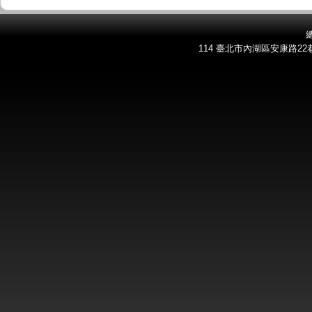
總
114 臺北市內湖區安康路22巷