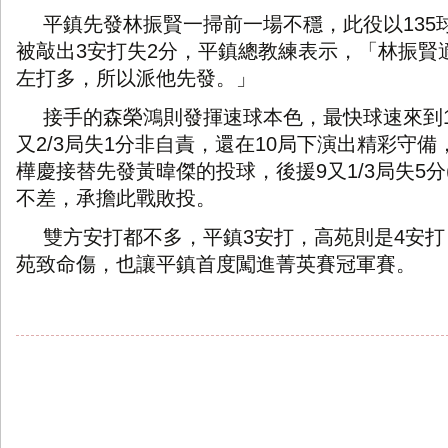
平鎮先發林振賢一掃前一場不穩，此役以
135
被敲出
安打失
分，平鎮總教練表示，「林振賢
3
2
左打多，所以派他先發。」
接手的森榮鴻則發揮速球本色，最快球速來到
又
局失
分非自責，還在
局下演出精彩守備
2/3
1
10
樺慶接替先發黃暐傑的投球，後援
又
局失
分
9
1/3
5
不差，承擔此戰敗投。
雙方安打都不多，平鎮
安打，高苑則是
安打
3
4
苑致命傷，也讓平鎮首度闖進菁英賽冠軍賽。