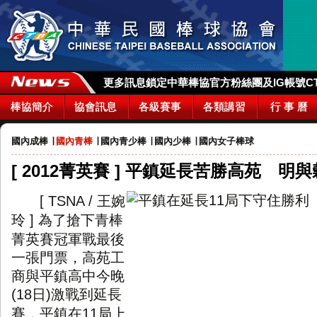
更多訊息鎖定中華棒協官方粉絲團及IG帳號CTBA_
棒協簡介
協會訊息
各級賽事
各類講習
行 事 曆
國內成棒
∣
國內青棒
∣
國內青少棒
∣
國內少棒
∣
國內女子棒球
[ 2012菁英賽 ] 平鎮延長苦勝高苑 明
王婉
[ TSNA /
玲
為了搶下青棒
]
菁英賽冠軍戰最後
一張門票，高苑工
商與平鎮高中今晚
日
激戰到延長
(18
)
賽，平鎮在
局上
11