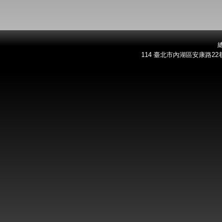
總
114 臺北市內湖區安康路22巷