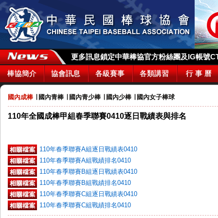
更多訊息鎖定中華棒協官方粉絲團及IG帳號CTBA_
棒協簡介
協會訊息
各級賽事
各類講習
行 事 曆
國內成棒
∣
國內青棒
∣
國內青少棒
∣
國內少棒
∣
國內女子棒球
110年全國成棒甲組春季聯賽0410逐日戰績表與排名
110年春季聯賽A組逐日戰績表0410
110年春季聯賽A組戰績排名0410
110年春季聯賽B組逐日戰績表0410
110年春季聯賽B組戰績排名0410
110年春季聯賽C組逐日戰績表0410
110年春季聯賽C組戰績排名0410