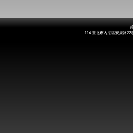
總
114 臺北市內湖區安康路22巷