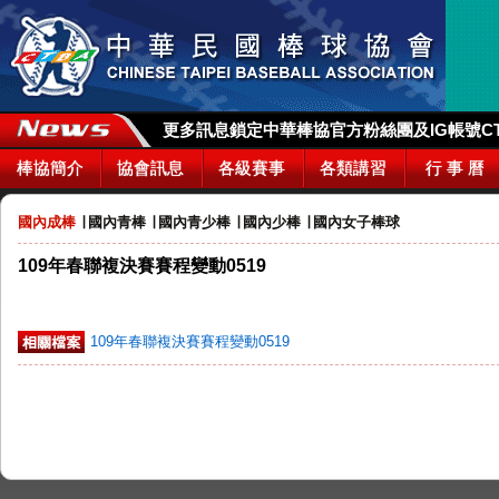
更多訊息鎖定中華棒協官方粉絲團及IG帳號CTBA_
棒協簡介
協會訊息
各級賽事
各類講習
行 事 曆
國內成棒
∣
國內青棒
∣
國內青少棒
∣
國內少棒
∣
國內女子棒球
109年春聯複決賽賽程變動0519
109年春聯複決賽賽程變動0519