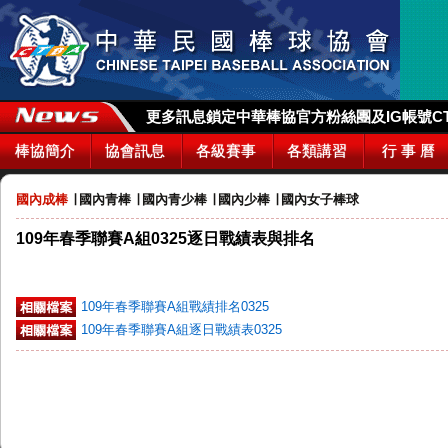
更多訊息鎖定中華棒協官方粉絲團及IG帳號CTBA_
棒協簡介
協會訊息
各級賽事
各類講習
行 事 曆
國內成棒
∣
國內青棒
∣
國內青少棒
∣
國內少棒
∣
國內女子棒球
109年春季聯賽A組0325逐日戰績表與排名
109年春季聯賽A組戰績排名0325
109年春季聯賽A組逐日戰績表0325