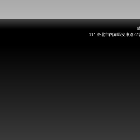
總
114 臺北市內湖區安康路22巷