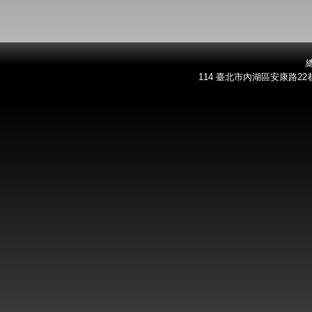
總
114 臺北市內湖區安康路22巷