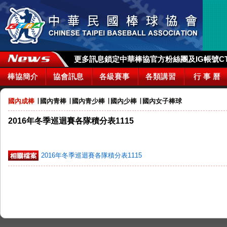
更多訊息鎖定中華棒協官方粉絲團及IG帳號CTBA_
棒協簡介
協會訊息
各級賽事
各類講習
行 事 曆
國內成棒
∣
國內青棒
∣
國內青少棒
∣
國內少棒
∣
國內女子棒球
2016年冬季巡迴賽各隊積分表1115
2016年冬季巡迴賽各隊積分表1115