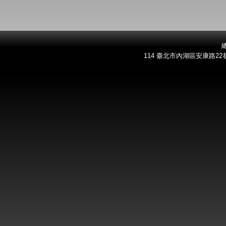
總
114 臺北市內湖區安康路22巷