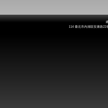
總
114 臺北市內湖區安康路22巷