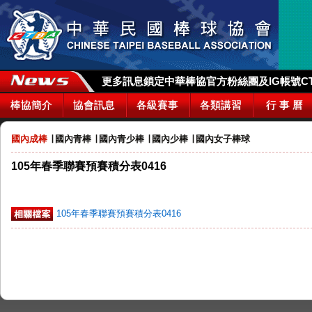
更多訊息鎖定中華棒協官方粉絲團及IG帳號CTBA_
棒協簡介
協會訊息
各級賽事
各類講習
行 事 曆
國內成棒
∣
國內青棒
∣
國內青少棒
∣
國內少棒
∣
國內女子棒球
105年春季聯賽預賽積分表0416
105年春季聯賽預賽積分表0416