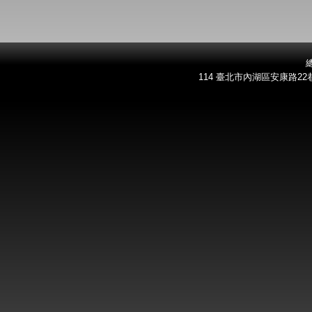
總
114 臺北市內湖區安康路22巷