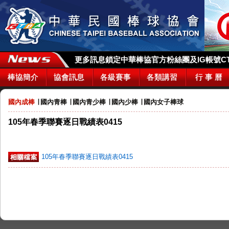
更多訊息鎖定中華棒協官方粉絲團及IG帳號CTBA_
棒協簡介
協會訊息
各級賽事
各類講習
行 事 曆
國內成棒
∣
國內青棒
∣
國內青少棒
∣
國內少棒
∣
國內女子棒球
105年春季聯賽逐日戰績表0415
105年春季聯賽逐日戰績表0415