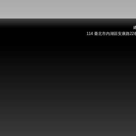
總
114 臺北市內湖區安康路22巷