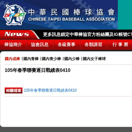
更多訊息鎖定中華棒協官方粉絲團及IG帳號CTBA_
棒協簡介
協會訊息
各級賽事
各類講習
行 事 曆
國內成棒
∣
國內青棒
∣
國內青少棒
∣
國內少棒
∣
國內女子棒球
105年春季聯賽逐日戰績表0410
105年春季聯賽逐日戰績表0410