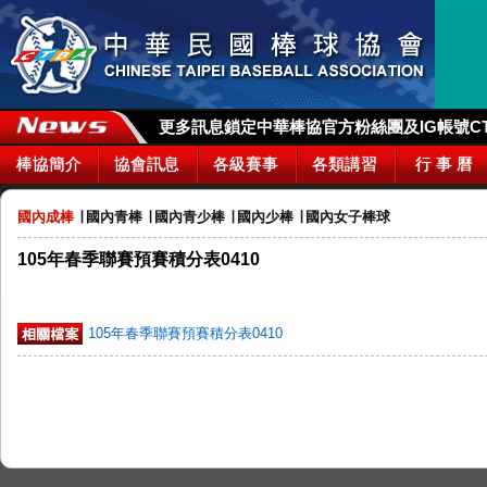
更多訊息鎖定中華棒協官方粉絲團及IG帳號CTBA_
棒協簡介
協會訊息
各級賽事
各類講習
行 事 曆
國內成棒
∣
國內青棒
∣
國內青少棒
∣
國內少棒
∣
國內女子棒球
105年春季聯賽預賽積分表0410
105年春季聯賽預賽積分表0410