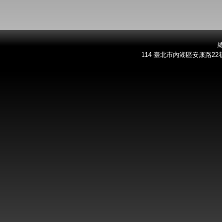
總
114 臺北市內湖區安康路22巷