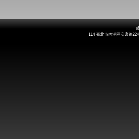
總
114 臺北市內湖區安康路22巷