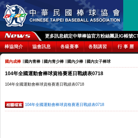
更多訊息鎖定中華棒協官方粉絲團及IG帳號CTBA_
棒協簡介
協會訊息
各級賽事
各類講習
行 事 曆
國內成棒
∣
國內青棒
∣
國內青少棒
∣
國內少棒
∣
國內女子棒球
104年全國運動會棒球資格賽逐日戰績表0718
104年全國運動會棒球資格賽逐日戰績表0718
104年全國運動會棒球資格賽逐日戰績表0718