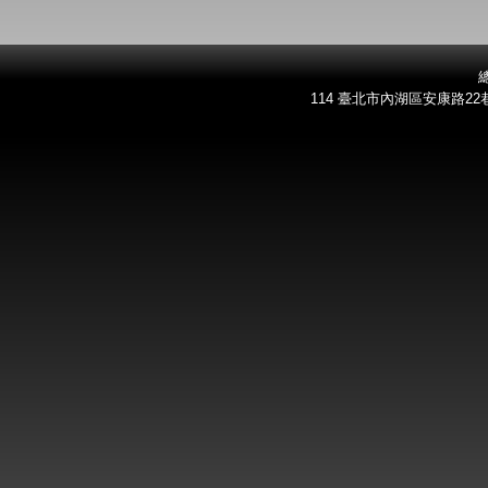
總
114 臺北市內湖區安康路22巷