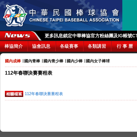
更多訊息鎖定中華棒協官方粉絲團及IG帳號CTBA_
棒協簡介
協會訊息
各級賽事
各類講習
行 事 曆
國內成棒
∣
國內青棒
∣
國內青少棒
∣
國內少棒
∣
國內女子棒球
112年春聯決賽賽程表
112年春聯決賽賽程表