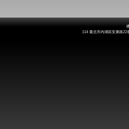
總
114 臺北市內湖區安康路22巷