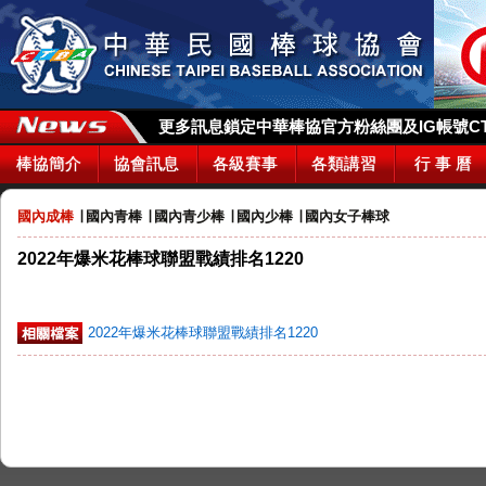
更多訊息鎖定中華棒協官方粉絲團及IG帳號CTBA_
棒協簡介
協會訊息
各級賽事
各類講習
行 事 曆
國內成棒
∣
國內青棒
∣
國內青少棒
∣
國內少棒
∣
國內女子棒球
2022年爆米花棒球聯盟戰績排名1220
2022年爆米花棒球聯盟戰績排名1220