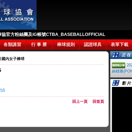
官方粉絲團及IG帳號CTBA_BASEBALLOFFICIAL
各類講習
行 事 曆
棒球規則
認證球具
表單下載
∣
國內女子棒球
2
5
錦標賽(PON
15
回上一頁
回首頁