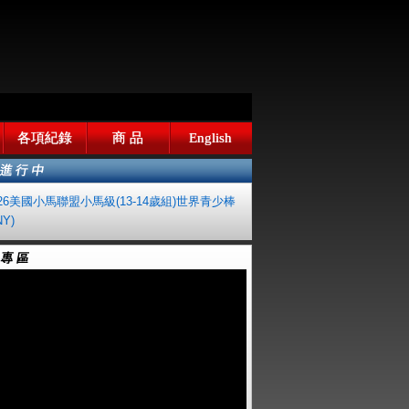
各項紀錄
商 品
English
026美國小馬聯盟小馬級(13-14歲組)世界青少棒
Y)