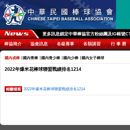
更多訊息鎖定中華棒協官方粉絲團及IG帳號CTBA_
棒協簡介
協會訊息
各級賽事
各類講習
行 事 曆
國內成棒
∣
國內青棒
∣
國內青少棒
∣
國內少棒
∣
國內女子棒球
2022年爆米花棒球聯盟戰績排名1214
2022年爆米花棒球聯盟戰績排名1214