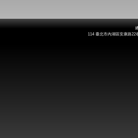
總
114 臺北市內湖區安康路22巷