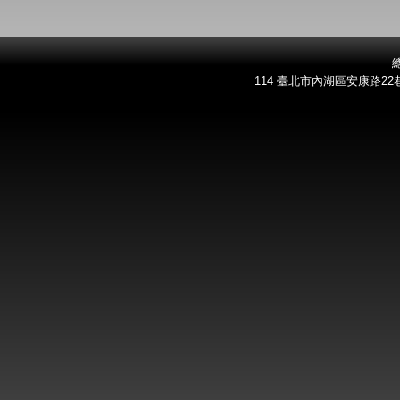
總
114 臺北市內湖區安康路22巷