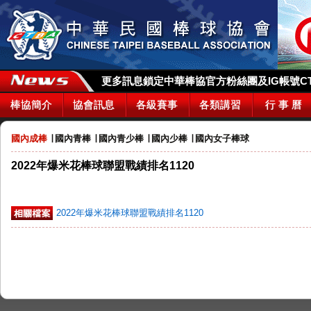
更多訊息鎖定中華棒協官方粉絲團及IG帳號CTBA_
棒協簡介
協會訊息
各級賽事
各類講習
行 事 曆
國內成棒
∣
國內青棒
∣
國內青少棒
∣
國內少棒
∣
國內女子棒球
2022年爆米花棒球聯盟戰績排名1120
2022年爆米花棒球聯盟戰績排名1120