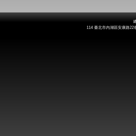
總
114 臺北市內湖區安康路22巷