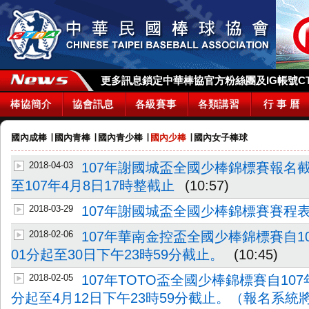
更多訊息鎖定中華棒協官方粉絲團及IG帳號CTBA_
棒協簡介
協會訊息
各級賽事
各類講習
行 事 曆
國內成棒
∣
國內青棒
∣
國內青少棒
∣
國內少棒
∣
國內女子棒球
2018-04-03
107年謝國城盃全國少棒錦標賽報名
至107年4月8日17時整截止
(10:57)
2018-03-29
107年謝國城盃全國少棒錦標賽賽程
2018-02-06
107年華南金控盃全國少棒錦標賽自10
01分起至30日下午23時59分截止。
(10:45)
2018-02-05
107年TOTO盃全國少棒錦標賽自107
分起至4月12日下午23時59分截止。（報名系