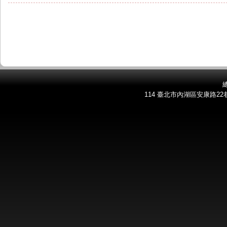
總
114 臺北市內湖區安康路22巷