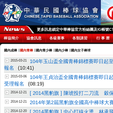
更多訊息鎖定中華棒協官方粉絲團及IG帳號CTBA_
棒協簡介
協會訊息
各級賽事
各類講習
行 事 曆
國內成棒
∣
國內青棒
∣
國內青少棒
∣
國內少棒
∣
國內女子棒球
2015-03-21
104年玉山盃全國青棒錦標賽即日起至
報名
(10:41)
2015-03-06
104年王貞治盃全國青棒錦標賽即日起至
受理報名
(08:19)
2014-12-21
[ 2014黑豹旗 ] 陳琥投打二刀流 
2014-12-21
2014年第2屆黑豹旗全國高中棒球大
2014-12-20
[ 2014黑豹旗 ] 中心打線火燙 林