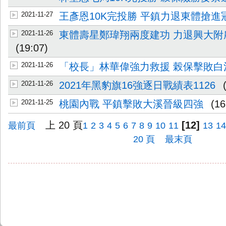
2021-11-27
王彥恩10K完投勝 平鎮力退東體搶進
2021-11-26
東體壽星鄭瑋翔兩度建功 力退興大附
(19:07)
2021-11-26
「校長」林華偉強力救援 榖保擊敗白
2021-11-26
2021年黑豹旗16強逐日戰績表1126
2021-11-25
桃園內戰 平鎮擊敗大溪晉級四強
(16
上 20 頁
[12]
最前頁
1
2
3
4
5
6
7
8
9
10
11
13
1
20 頁
最末頁