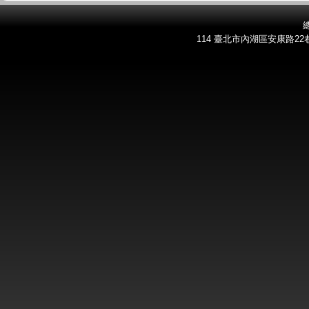
總
114 臺北市內湖區安康路22巷