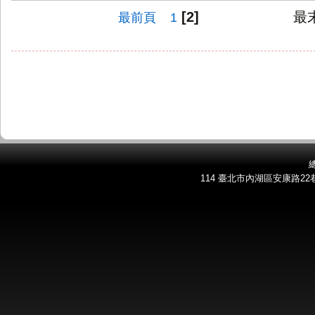
[2]
最末
最前頁
1
總
114 臺北市內湖區安康路22巷