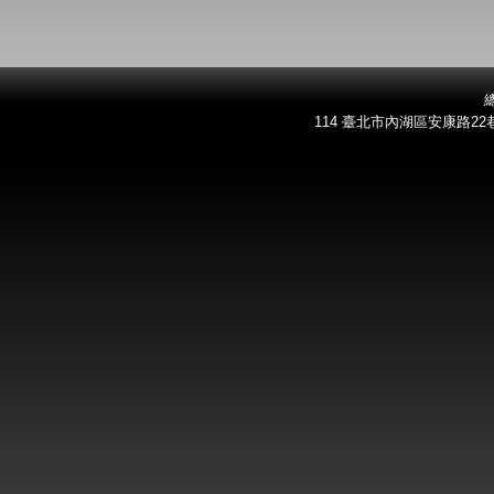
總
114 臺北市內湖區安康路22巷