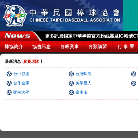
更多訊息鎖定中華棒協官方粉絲團及IG帳號CTBA_
棒協簡介
協會訊息
各級賽事
各類講習
行 事 曆
最新消息
∣
參賽球隊
∣
台中威達
台灣啤酒
合作金庫
美孚巨人
開南大學
臺南市