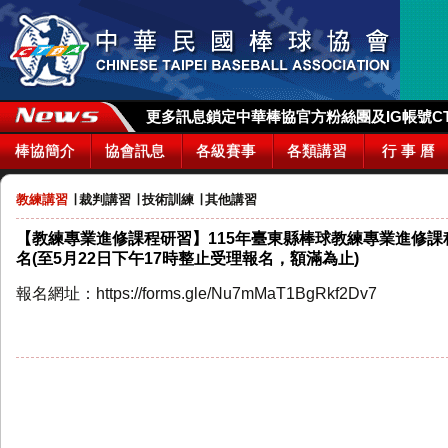
更多訊息鎖定中華棒協官方粉絲團及IG帳號CTBA_
棒協簡介
協會訊息
各級賽事
各類講習
行 事 曆
教練講習
∣
裁判講習
∣
技術訓練
∣
其他講習
【教練專業進修課程研習】115年臺東縣棒球教練專業進修
名(至5月22日下午17時整止受理報名，額滿為止)
報名網址：https://forms.gle/Nu7mMaT1BgRkf2Dv7