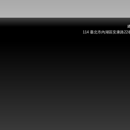
總
114 臺北市內湖區安康路22巷