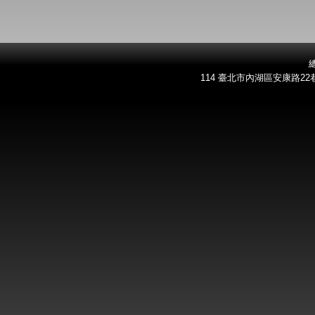
總
114 臺北市內湖區安康路22巷