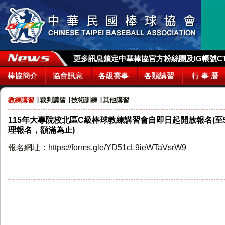
更多訊息鎖定中華棒協官方粉絲團及IG帳號CTBA_
棒協簡介
協會訊息
各級賽事
各類講習
行 事 曆
教練講習
∣
裁判講習
∣
技術訓練
∣
其他講習
115年大專院校北區C級棒球教練講習會自即日起開放報名(至5
理報名，額滿為止)
報名網址：https://forms.gle/YD51cL9ieWTaVsrW9