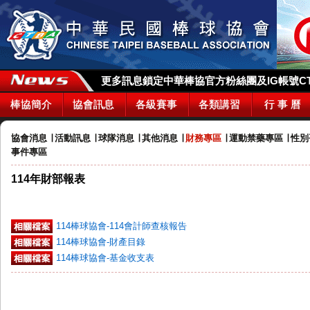
更多訊息鎖定中華棒協官方粉絲團及IG帳號CTBA_
棒協簡介
協會訊息
各級賽事
各類講習
行 事 曆
協會消息
∣
活動訊息
∣
球隊消息
∣
其他消息
∣
財務專區
∣
運動禁藥專區
∣
性別
事件專區
114年財部報表
114棒球協會-114會計師查核報告
114棒球協會-財產目錄
114棒球協會-基金收支表