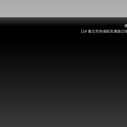
總
114 臺北市內湖區安康路22巷