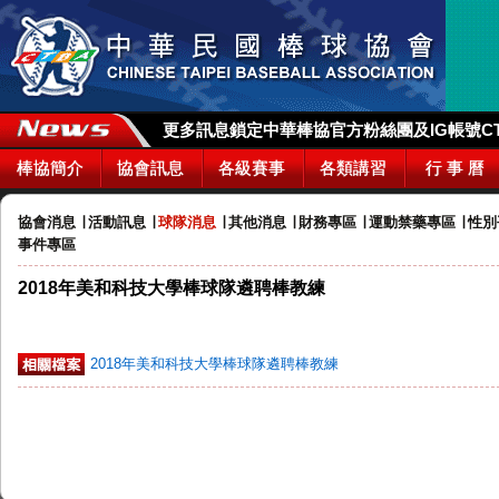
更多訊息鎖定中華棒協官方粉絲團及IG帳號CTBA_
棒協簡介
協會訊息
各級賽事
各類講習
行 事 曆
協會消息
∣
活動訊息
∣
球隊消息
∣
其他消息
∣
財務專區
∣
運動禁藥專區
∣
性別
事件專區
2018年美和科技大學棒球隊遴聘棒教練
2018年美和科技大學棒球隊遴聘棒教練