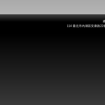
總
114 臺北市內湖區安康路22巷