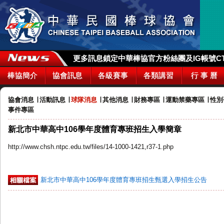
更多訊息鎖定中華棒協官方粉絲團及IG帳號CTBA_
棒協簡介
協會訊息
各級賽事
各類講習
行 事 曆
協會消息
∣
活動訊息
∣
球隊消息
∣
其他消息
∣
財務專區
∣
運動禁藥專區
∣
性別
事件專區
新北市中華高中106學年度體育專班招生入學簡章
http://www.chsh.ntpc.edu.tw/files/14-1000-1421,r37-1.php
新北市中華高中106學年度體育專班招生甄選入學招生公告