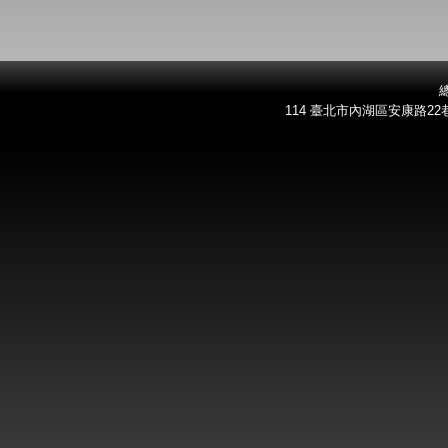
總
114 臺北市內湖區安康路22巷