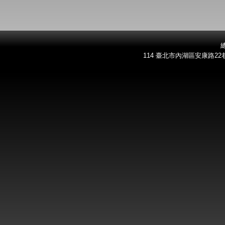
總
114 臺北市內湖區安康路22巷