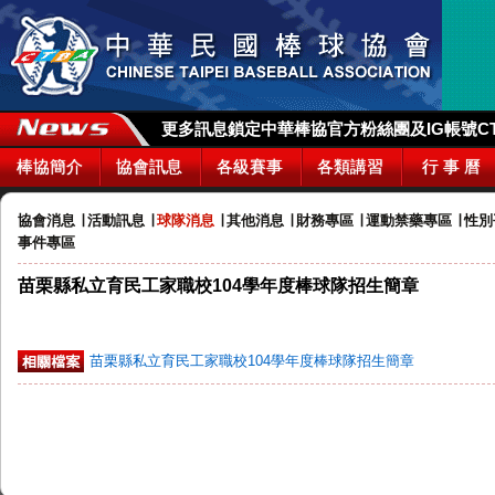
更多訊息鎖定中華棒協官方粉絲團及IG帳號CTBA_
棒協簡介
協會訊息
各級賽事
各類講習
行 事 曆
協會消息
∣
活動訊息
∣
球隊消息
∣
其他消息
∣
財務專區
∣
運動禁藥專區
∣
性別
事件專區
苗栗縣私立育民工家職校104學年度棒球隊招生簡章
苗栗縣私立育民工家職校104學年度棒球隊招生簡章